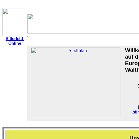
Bitterfeld
Online
Will
auf d
Euro
Walth
htt
Uns